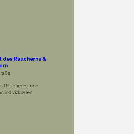
ft des Räucherns &
ern
raße
s Räucherns  und 
n individuellen 