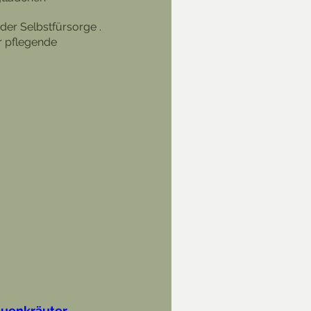
er Selbstfürsorge . 
 pflegende 
auenkräuter