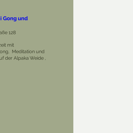
i Gong und
aße 128
it mit 
ng,  Meditation und 
f der Alpaka Weide , 