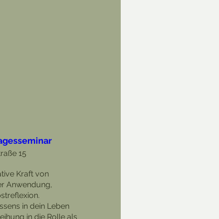
agesseminar
traße 15
ive Kraft von 
er Anwendung, 
treflexion.

ssens in dein Leben 
ihung in die Rolle als 