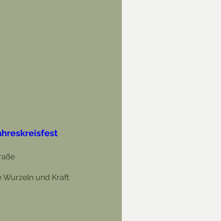
hreskreisfest
raße
 Wurzeln und Kraft 