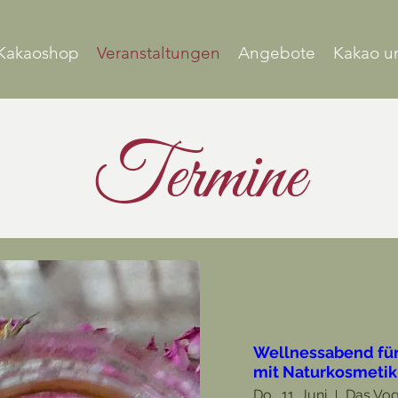
Kakaoshop
Veranstaltungen
Angebote
Kakao u
Termine
Wellnessabend für
mit Naturkosmetik
Do., 11. Juni
Das Vog