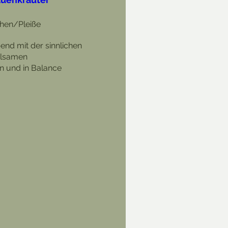
hen/Pleiße
nd mit der sinnlichen 
ilsamen 
n und in Balance 