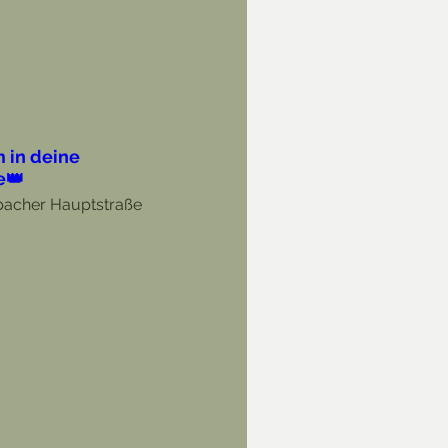
 in deine
e👑
bacher Hauptstraße
 