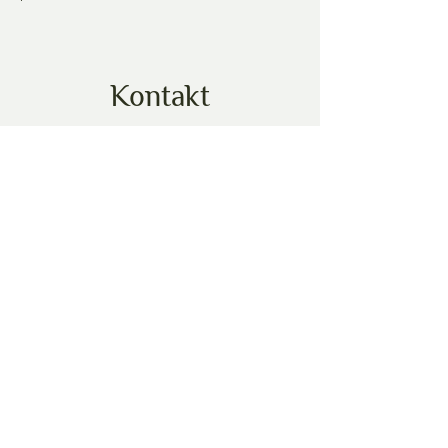
Kontakt
Sagt dir das Angebot zu?
Kontaktiere uns für weitere
Infos.
Vorname
Nachname