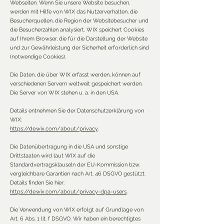
Webseiten. Wenn Sie unsere Website besuchen,
werden mit Hilfe von WIX das Nutzerverhalten, die
Besucherquellen, die Region der Websitebesucher und
die Besucherzahlen analysiert. WIX speichert Cookies
auf Ihrem Browser, die für die Darstellung der Website
und zur Gewährleistung der Sicherheit erforderlich sind
(notwendige Cookies).
Die Daten, die über WIX erfasst werden, können auf
verschiedenen Servern weltweit gespeichert werden.
Die Server von WIX stehen u. a. in den USA.
Details entnehmen Sie der Datenschutzerklärung von
WIX:
https://de.wix.com/about/privacy
.
Die Datenübertragung in die USA und sonstige
Drittstaaten wird laut WIX auf die
Standardvertragsklauseln der EU-Kommission bzw.
vergleichbare Garantien nach Art. 46 DSGVO gestützt.
Details finden Sie hier:
https://de.wix.com/about/privacy-dpa-users
.
Die Verwendung von WIX erfolgt auf Grundlage von
Art. 6 Abs. 1 lit. f DSGVO. Wir haben ein berechtigtes