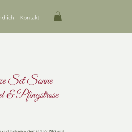
nd ich
Kontakt
ze Set Sonne
 & Pfingstrose
s