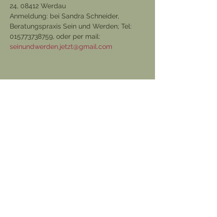
24, 08412 Werdau
Anmeldung: bei Sandra Schneider, 
Beratungspraxis Sein und Werden; Tel: 
015773738759, oder per mail: 
seinundwerden.jetzt@gmail.com
Diese Veranstaltung teilen
©2025 Beratungspraxis Sein und Werden.