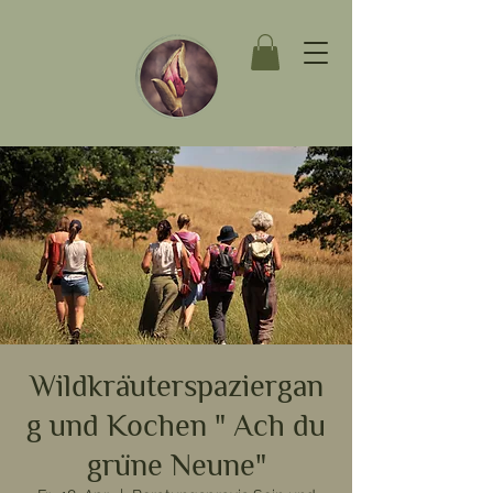
Wildkräuterspaziergan
g und Kochen " Ach du
grüne Neune"