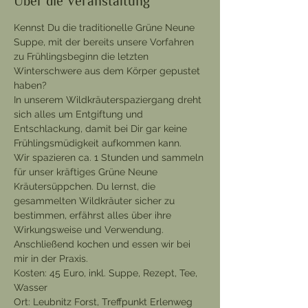
Über die Veranstaltung
Kennst Du die traditionelle Grüne Neune 
Suppe, mit der bereits unsere Vorfahren 
zu Frühlingsbeginn die letzten 
Winterschwere aus dem Körper gepustet 
haben?
In unserem Wildkräuterspaziergang dreht 
sich alles um Entgiftung und 
Entschlackung, damit bei Dir gar keine 
Frühlingsmüdigkeit aufkommen kann.
Wir spazieren ca. 1 Stunden und sammeln 
für unser kräftiges Grüne Neune 
Kräutersüppchen. Du lernst, die 
gesammelten Wildkräuter sicher zu 
bestimmen, erfährst alles über ihre 
Wirkungsweise und Verwendung. 
Anschließend kochen und essen wir bei 
mir in der Praxis.
Kosten: 45 Euro, inkl. Suppe, Rezept, Tee, 
Wasser
Ort: Leubnitz Forst, Treffpunkt Erlenweg 