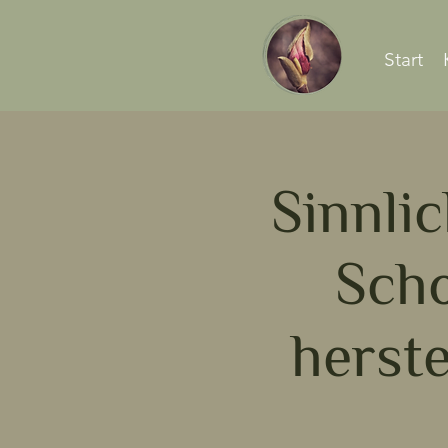
Start
Sinnli
Scho
herst