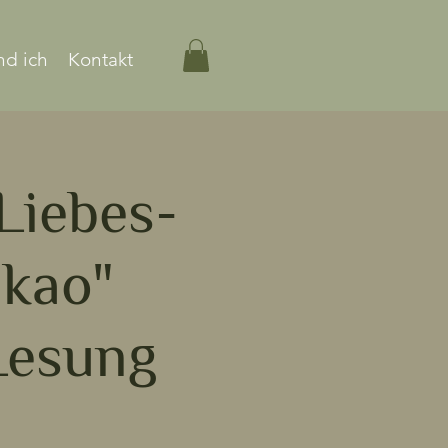
nd ich
Kontakt
Liebes-
akao"
Lesung