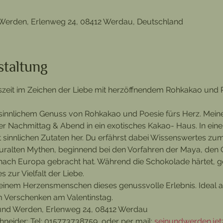
 Werden, Erlenweg 24, 08412 Werdau, Deutschland
staltung
eit im Zeichen der Liebe mit herzöffnendem Rohkakao und P
 sinnlichem Genuss von Rohkakao und Poesie fürs Herz. Meine
er Nachmittag & Abend in ein exotisches Kakao- Haus.
In ein
t sinnlichen Zutaten her. Du erfährst dabei Wissenswertes zum
ie uralten Mythen, beginnend bei den Vorfahren der Maya, den
ach Europa gebracht hat. Während die Schokolade härtet, gen
 zur Vielfalt der Liebe. 
deinem Herzensmenschen dieses genussvolle Erlebnis. Ideal a
 Verschenken am Valentinstag.
 und Werden, Erlenweg 24, 08412 Werdau
eider; Tel: 015773738759, oder per mail: 
seinundwerden.je