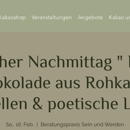
Kakaoshop
Veranstaltungen
Angebote
Kakao u
cher Nachmittag " 
kolade aus Rohk
ellen & poetische 
So., 16. Feb.
  |  
Beratungspraxis Sein und Werden