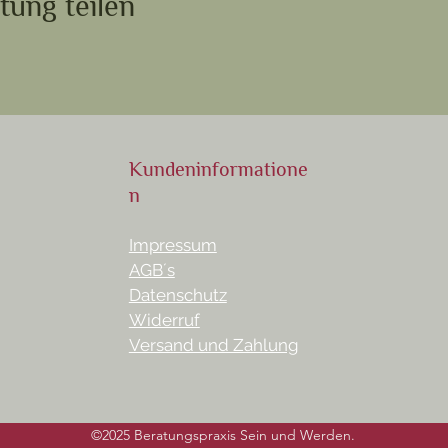
tung teilen
Kundeninformatione
n
Impressum
AGB´s
Datenschutz
Widerruf
Versand und Zahlung
©2025 Beratungspraxis Sein und Werden.