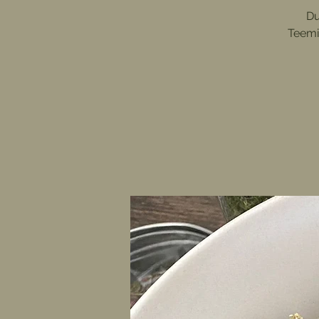
Du
Teemi