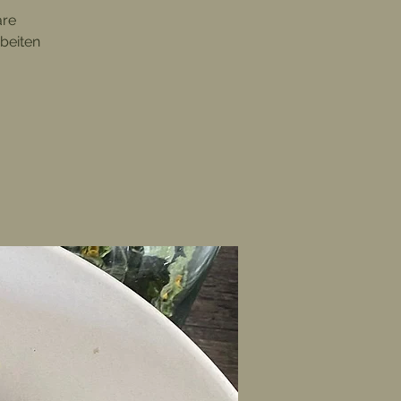
are
beiten