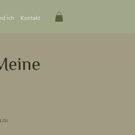
nd ich
Kontakt
 Meine
g zu