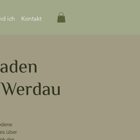
nd ich
Kontakt
Laden
n Werdau
u
edene
tes über
nk der