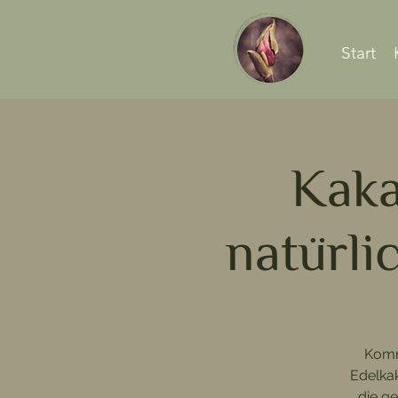
Start
Kaka
natürli
Komm
Edelkak
die g