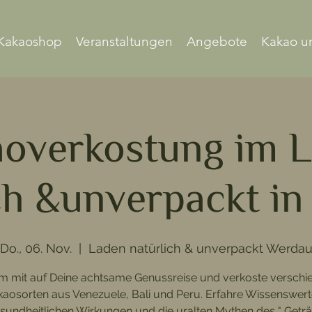
Kakaoshop
Veranstaltungen
Angebote
Kakao u
overkostung im 
ch &unverpackt i
Do., 06. Nov.
  |  
Laden natürlich & unverpackt Werda
 mit auf Deine achtsame Genussreise und verkoste verschi
aosorten aus Venezuele, Bali und Peru. Erfahre Wissenswer
esundheitlichen Wirkungen und die uralten Mythen des " Geträ