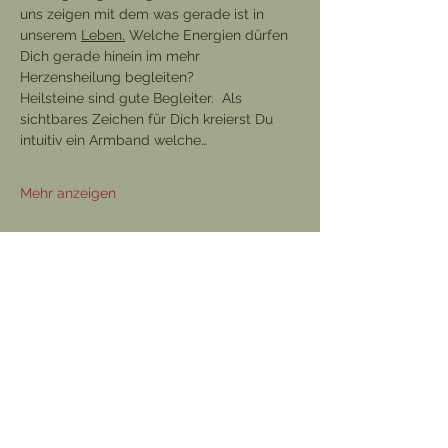
uns zeigen mit dem was gerade ist in 
unserem 
Leben.
 Welche Energien dürfen 
Dich gerade hinein im mehr 
Herzensheilung begleiten? 
Heilsteine sind gute Begleiter.  Als 
sichtbares Zeichen für Dich kreierst Du 
intuitiv ein Armband welche…
Mehr anzeigen
Diese Veranstaltung teilen
©2025 Beratungspraxis Sein und Werden.