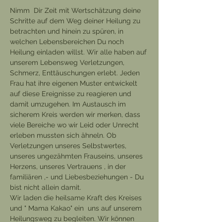
Nimm  Dir Zeit mit Wertschätzung deine 
Schritte auf dem Weg deiner Heilung zu 
betrachten und hinein zu spüren, in 
welchen Lebensbereichen Du noch 
Heilung einladen willst. Wir alle haben auf 
unserem Lebensweg Verletzungen, 
Schmerz, Enttäuschungen erlebt. Jeden 
Frau hat ihre eigenen Muster entwickelt 
auf diese Ereignisse zu reagieren und 
damit umzugehen. Im Austausch im 
sicherem Kreis werden wir merken, dass 
viele Bereiche wo wir Leid oder Unrecht 
erleben mussten sich ähneln. Ob 
Verletzungen unseres Selbstwertes, 
unseres ungezähmten Frauseins, unseres 
Herzens, unseres Vertrauens , in der 
familiären ,- und Liebesbeziehungen - Du 
bist nicht allein damit. 
Wir laden die heilsame Kraft des Kreises 
und " Mama Kakao" ein  uns auf unserem 
Heilungsweg zu begleiten. Wir können 