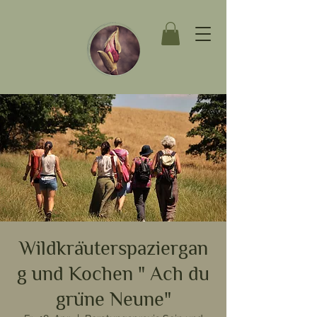
Wildkräuterspaziergan
g und Kochen " Ach du
grüne Neune"