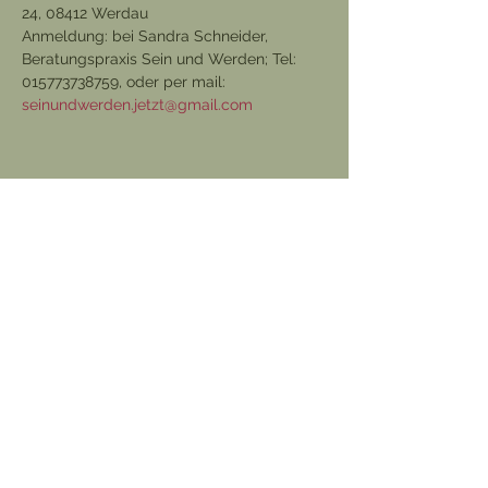
24, 08412 Werdau
Anmeldung: bei Sandra Schneider, 
Beratungspraxis Sein und Werden; Tel: 
015773738759, oder per mail: 
seinundwerden.jetzt@gmail.com
Diese Veranstaltung teilen
©2025 Beratungspraxis Sein und Werden.