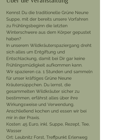
Über die Veranstaltung
Kennst Du die traditionelle Grüne Neune 
Suppe, mit der bereits unsere Vorfahren 
zu Frühlingsbeginn die letzten 
Winterschwere aus dem Körper gepustet 
haben?
In unserem Wildkräuterspaziergang dreht 
sich alles um Entgiftung und 
Entschlackung, damit bei Dir gar keine 
Frühlingsmüdigkeit aufkommen kann.
Wir spazieren ca. 1 Stunden und sammeln 
für unser kräftiges Grüne Neune 
Kräutersüppchen. Du lernst, die 
gesammelten Wildkräuter sicher zu 
bestimmen, erfährst alles über ihre 
Wirkungsweise und Verwendung. 
Anschließend kochen und essen wir bei 
mir in der Praxis.
Kosten: 45 Euro, inkl. Suppe, Rezept, Tee, 
Wasser
Ort: Leubnitz Forst, Treffpunkt Erlenweg 